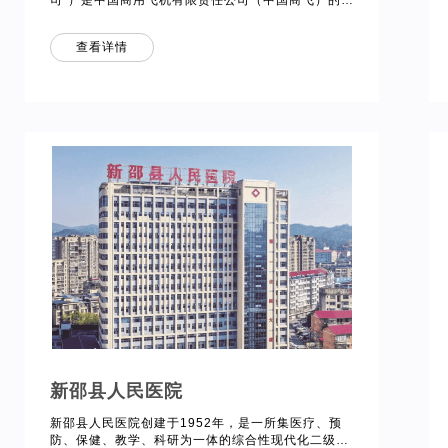
司”）是中国商用飞机有限责任公司（中国商飞）的核
心成员单位之一，成立于2008年10月7日，注册地位
于上海市闵行区江川东路100号，占地188亩。 我方
查看详情
负责为该项目部署能源管理系统，同时对空调系统，
照明系统，建筑体节能进行改造。实现能源监管及用
能远程控制，实现园区综合节能10%以上
新邵县人民医院
新邵县人民医院创建于1952年，是一所集医疗、预
防、保健、教学、科研为一体的综合性现代化二级医