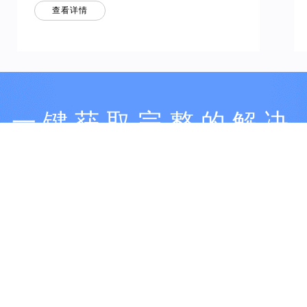
制。同时，结合能耗管理平台，确保空调节能、新风
查看详情
系统自动运行，既提升居住客户舒适度，又有效减少
能源消耗。客户满意度提升5%以上，节能率达到
15%以上。
一键获取完整的解决
方案服务
专业的、领先的物联网产品解决方案帮您实现业务的爆发式增长
联系我们