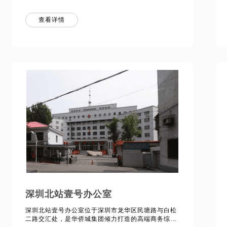
院，中南大学湘雅医院双向转诊指导医院及远程医学
中心合作医院，占地面积2.8万平方米。我方通过一
查看详情
体化能源管理系统，实现空调、照明等用电设备能耗
监测及管理，同时在专用设备房（如洗衣房，机房，
电梯房）等进行节能改造，通过“系统监测+技术改造
+管理优化”三位一体的策略，实现20%以上的能耗降
低目标，同时提升设备可靠性、降低运营成本，并树
立绿色低碳的行业标杆。
深圳北站壹号办公室
深圳北站壹号办公室位于深圳市龙华区民塘路与白松
二路交汇处，是华侨城集团倾力打造的高端商务综合